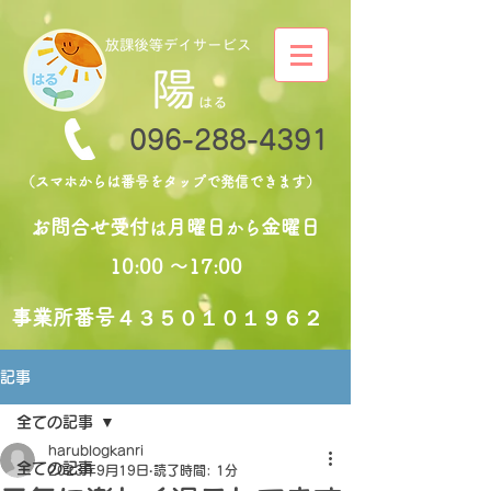
096-288-4391
（スマホからは番号をタップで発信できます）
お問合せ受付
月曜日
金曜日
は
から
10:00 〜17:00
​事業所番号４３５０１０１９６２
記事
全ての記事
harublogkanri
全ての記事
2023年9月19日
読了時間: 1分