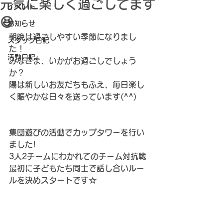
元気に楽しく過ごしてます
イベント
😆
お知らせ
朝晩は過ごしやすい季節になりまし
スタッフ日記
た！
活動日記♪
みなさま、いかがお過ごしでしょう
か？
陽は新しいお友だちもふえ、毎日楽し
く賑やかな日々を送っています(^^)
集団遊びの活動でカップタワーを行い
ました!
3人2チームにわかれてのチーム対抗戦
最初に子どもたち同士で話し合いルー
ルを決めスタートです☆