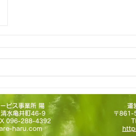
サービス事業所 陽
運
区清水亀井町46-9
〒861
X 096-288-4392
T
are-haru.com
http