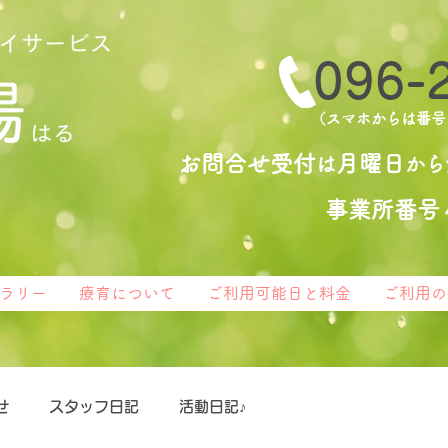
096-
（スマホからは番号
お問合せ受付
月曜日
は
から
​事業所番
ラリー
療育について
ご利用可能日と料金
ご利用の
せ
スタッフ日記
活動日記♪