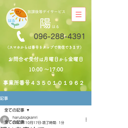
096-288-4391
（スマホからは番号をタップで発信できます）
お問合せ受付
月曜日
金曜日
は
から
10:00 〜17:00
​事業所番号４３５０１０１９６２
記事
全ての記事
harublogkanri
全ての記事
2023年10月17日
読了時間: 1分