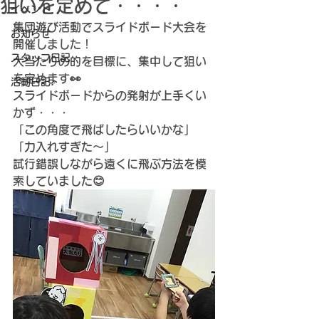
狙いを定めて・・・・
イベント
集団遊び活動でスライドボード大会を
お知らせ
開催しました！
スタッフ日記
大当たりの的を目標に、集中して狙い
を定めます👀
活動日記♪
スライドボードからの発射が上手くい
かず・・・
「この角度で飛ばしたらいいかな」
「力入れすぎた～」
試行錯誤しながら遠くに飛ぶ方法を模
索していました😊